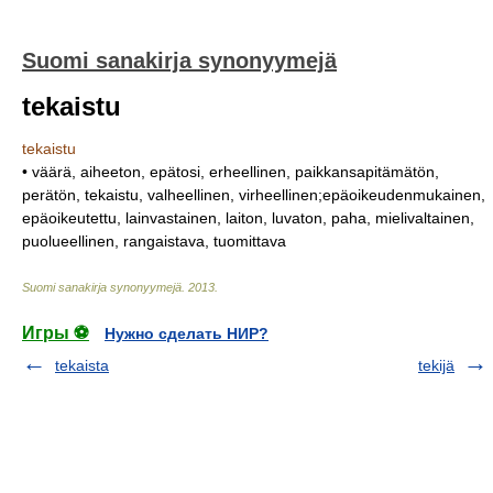
Suomi sanakirja synonyymejä
tekaistu
tekaistu
• väärä, aiheeton, epätosi, erheellinen, paikkansapitämätön,
perätön, tekaistu, valheellinen, virheellinen;epäoikeudenmukainen,
epäoikeutettu, lainvastainen, laiton, luvaton, paha, mielivaltainen,
puolueellinen, rangaistava, tuomittava
Suomi sanakirja synonyymejä
.
2013
.
Игры ⚽
Нужно сделать НИР?
tekaista
tekijä