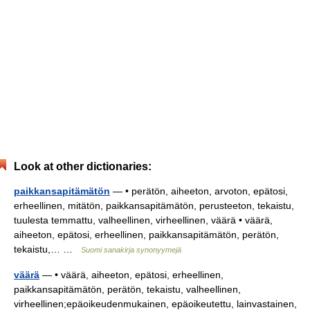
Look at other dictionaries:
paikkansapitämätön
— • perätön, aiheeton, arvoton, epätosi,
erheellinen, mitätön, paikkansapitämätön, perusteeton, tekaistu,
tuulesta temmattu, valheellinen, virheellinen, väärä • väärä,
aiheeton, epätosi, erheellinen, paikkansapitämätön, perätön,
tekaistu,… …
Suomi sanakirja synonyymejä
väärä
— • väärä, aiheeton, epätosi, erheellinen,
paikkansapitämätön, perätön, tekaistu, valheellinen,
virheellinen;epäoikeudenmukainen, epäoikeutettu, lainvastainen,